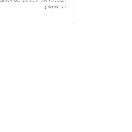
dical Services (DMSCO) and Al-Dawaa
pharmacies.